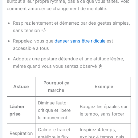
surtout à leur propre rythme, pas à ce que vous faites. Voici
comment amorcer ce changement de mentalité.
Respirez lentement et démarrez par des gestes simples,
sans tension 💨
Rappelez-vous que
danser sans être ridicule
est
accessible à tous
Adoptez une posture détendue et une attitude légère,
même quand vous vous sentez observé 🕺
Pourquoi ça
Astuce
Exemple
marche
Diminue l’auto-
Lâcher
Bougez les épaules sur
critique et libère
prise
le tempo, sans forcer
le mouvement
Calme le trac et
Inspirez 4 temps,
Respiration
améliore le flux
expirez 4 temps, puis