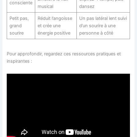
consciente
musical
dansez
Petit pas,
Réduit l’angoisse
Un pas latéral lent suivi
grand
et crée une
d’un sourire à une
sourire
énergie positive
personne à côté
Pour approfondir, regardez ces ressources pratiques et
inspirantes :