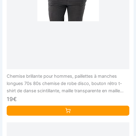
Chemise brillante pour hommes, paillettes à manches
longues 70s 80s chemise de robe disco, bouton rétro t-
shirt de danse scintillante, maille transparente en maille
avant pour la boîte nuit la fêtee
19€