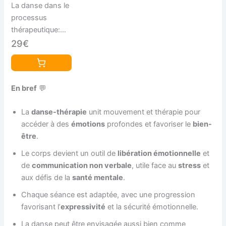
La danse dans le
processus
thérapeutique:
FONDEMENTS,
29€
OUTILS ET
CLINIQUE EN
DANSE-
En bref
💬
THERAPIE
La
danse-thérapie
unit mouvement et thérapie pour
accéder à des
émotions
profondes et favoriser le
bien-
être
.
Le corps devient un outil de
libération émotionnelle
et
de
communication non verbale
, utile face au
stress
et
aux défis de la
santé mentale
.
Chaque séance est adaptée, avec une progression
favorisant l’
expressivité
et la sécurité émotionnelle.
La danse peut être envisagée aussi bien comme