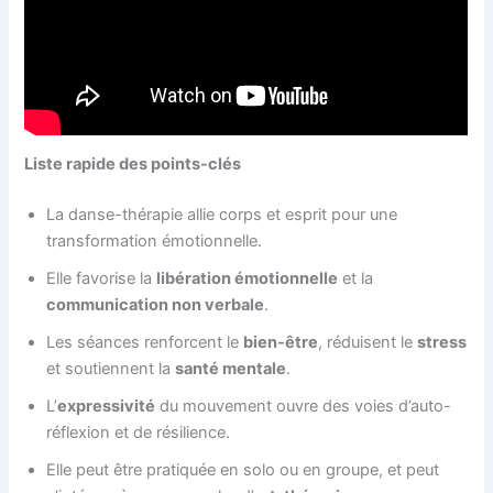
Liste rapide des points-clés
La danse-thérapie allie corps et esprit pour une
transformation émotionnelle.
Elle favorise la
libération émotionnelle
et la
communication non verbale
.
Les séances renforcent le
bien-être
, réduisent le
stress
et soutiennent la
santé mentale
.
L’
expressivité
du mouvement ouvre des voies d’auto-
réflexion et de résilience.
Elle peut être pratiquée en solo ou en groupe, et peut