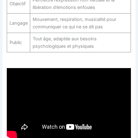
Permettre l’expression non verbale et la
Objectif
libération d’émotions enfouies
Mouvement, respiration, musicalité pour
Langage
communiquer ce qui ne se dit pas
Tout âge, adaptée aux besoins
Public
psychologiques et physiques