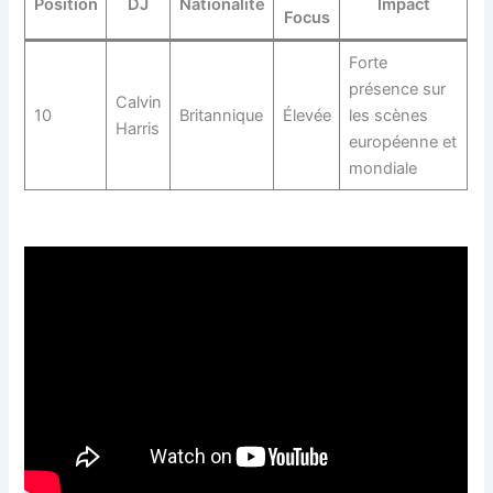
Position
DJ
Nationalité
Impact
Focus
Forte
présence sur
Calvin
10
Britannique
Élevée
les scènes
Harris
européenne et
mondiale