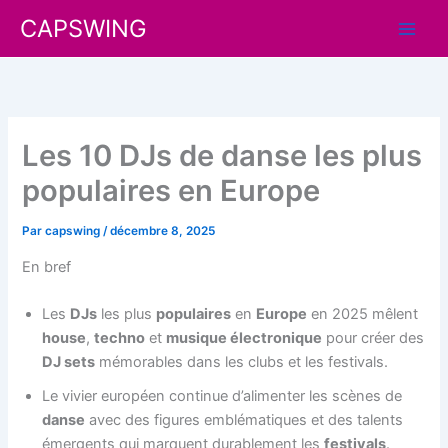
Aller
CAPSWING
au
contenu
Les 10 DJs de danse les plus
populaires en Europe
Par
capswing
/
décembre 8, 2025
En bref
Les
DJs
les plus
populaires
en
Europe
en 2025 mêlent
house
,
techno
et
musique électronique
pour créer des
DJ sets
mémorables dans les clubs et les festivals.
Le vivier européen continue d’alimenter les scènes de
danse
avec des figures emblématiques et des talents
émergents qui marquent durablement les
festivals
.