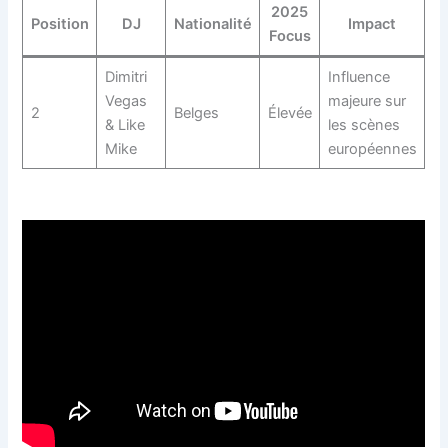
2025
Position
DJ
Nationalité
Impact
Focus
Dimitri
Influence
Vegas
majeure sur
2
Belges
Élevée
& Like
les scènes
Mike
européennes