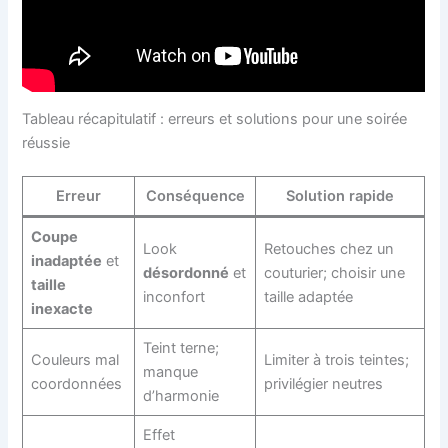
Tableau récapitulatif : erreurs et solutions pour une soirée
réussie
Erreur
Conséquence
Solution rapide
Coupe
Look
Retouches chez un
inadaptée
et
désordonné
et
couturier; choisir une
taille
inconfort
taille adaptée
inexacte
Teint terne;
Couleurs mal
Limiter à trois teintes;
manque
coordonnées
privilégier neutres
d’harmonie
Effet