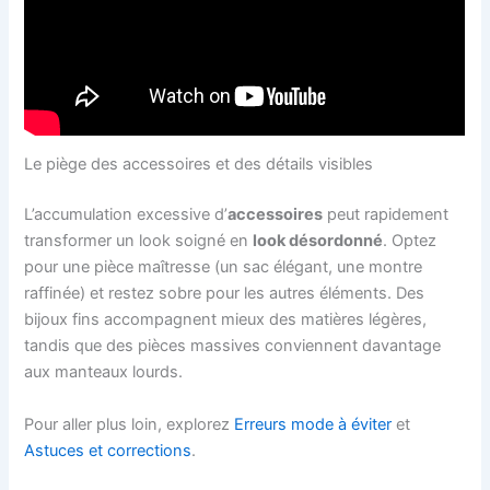
Le piège des accessoires et des détails visibles
L’accumulation excessive d’
accessoires
peut rapidement
transformer un look soigné en
look désordonné
. Optez
pour une pièce maîtresse (un sac élégant, une montre
raffinée) et restez sobre pour les autres éléments. Des
bijoux fins accompagnent mieux des matières légères,
tandis que des pièces massives conviennent davantage
aux manteaux lourds.
Pour aller plus loin, explorez
Erreurs mode à éviter
et
Astuces et corrections
.