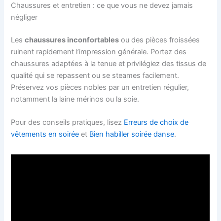
Chaussures et entretien : ce que vous ne devez jamais
négliger
Les
chaussures inconfortables
ou des pièces froissées
ruinent rapidement l’impression générale. Portez des
chaussures adaptées à la tenue et privilégiez des tissus de
qualité qui se repassent ou se steames facilement.
Préservez vos pièces nobles par un entretien régulier,
notamment la laine mérinos ou la soie.
Pour des conseils pratiques, lisez
Erreurs de choix de
vêtements en soirée
et
Bien habiller soirée danse
.