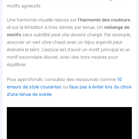
motifs agressifs
Une harmonie visuelle repose sur
l’harmonie des couleurs
et sur la limitation à trois teintes par tenue. Un
mélange de
motifs
sans subtilité peut vite devenir chargé. Par exemple,
associer un vert olive chaud avec un bijou argenté peut
éteindre le teint. L’astuce est d’avoir un motif principal et un
motif secondaire discret, avec des tons neutres pour
équilibrer.
Pour approfondir, consultez des ressources comme
10
erreurs de style courantes
ou
faux pas à éviter lors du choix
d’une tenue de soirée
.