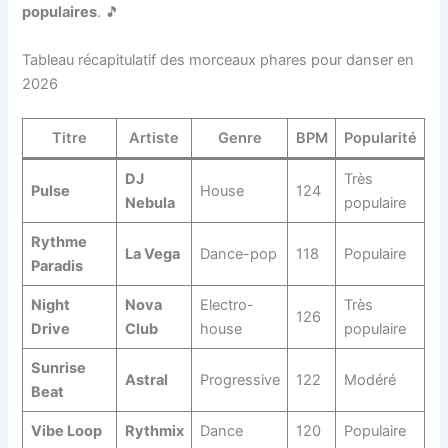
populaires
. 🎵
Tableau récapitulatif des morceaux phares pour danser en
2026
Titre
Artiste
Genre
BPM
Popularité
DJ
Très
Pulse
House
124
Nebula
populaire
Rythme
La Vega
Dance-pop
118
Populaire
Paradis
Night
Nova
Electro-
Très
126
Drive
Club
house
populaire
Sunrise
Astral
Progressive
122
Modéré
Beat
Vibe Loop
Rythmix
Dance
120
Populaire