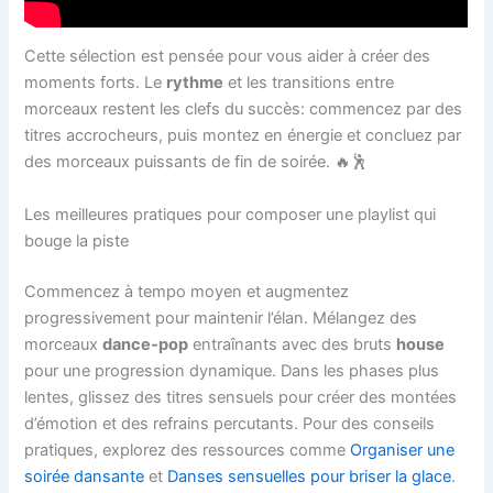
Cette sélection est pensée pour vous aider à créer des
moments forts. Le
rythme
et les transitions entre
morceaux restent les clefs du succès: commencez par des
titres accrocheurs, puis montez en énergie et concluez par
des morceaux puissants de fin de soirée. 🔥🕺
Les meilleures pratiques pour composer une playlist qui
bouge la piste
Commencez à tempo moyen et augmentez
progressivement pour maintenir l’élan. Mélangez des
morceaux
dance-pop
entraînants avec des bruts
house
pour une progression dynamique. Dans les phases plus
lentes, glissez des titres sensuels pour créer des montées
d’émotion et des refrains percutants. Pour des conseils
pratiques, explorez des ressources comme
Organiser une
soirée dansante
et
Danses sensuelles pour briser la glace
.