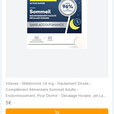
Vitavea - Mélatonine 1,9 mg - Hautement Dosée -
Complément Alimentaire Sommeil Adulte -
Endormissement, Pour Dormir - Décalage Horaire, Jet Lag -
60 comprimés - Cure 2 mois - Fabriqué en France
5€